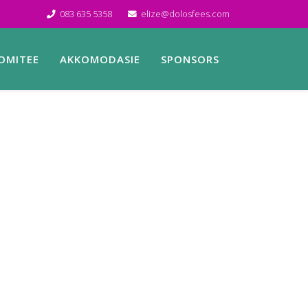
083 635 5358
elize@dolosfees.com
OMITEE
AKKOMODASIE
SPONSORS